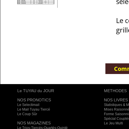
sél
Le 
gril
Comm
Le TUYAU du JOUR
METHODES
NOS PRONOTICS
NOS LIVRES
Le Selectimail
Statistiques & 
Le Mail Tuyau Tiercé
Mises Raisonné
Le Coup Sûr
Forme Saisonni
Spécial Couplé
NOS MAGAZINES
Le Jeu Multi
Le Trios-Tiercés-Quartés-Quinté