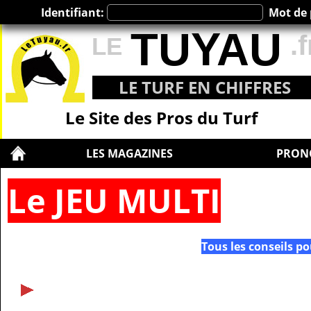
Identifiant:
Mot de 
TUYAU
.f
LE
LE TURF EN CHIFFRES
Le Site des Pros du Turf
LES MAGAZINES
PRON
Le JEU MULTI
Tous les conseils p