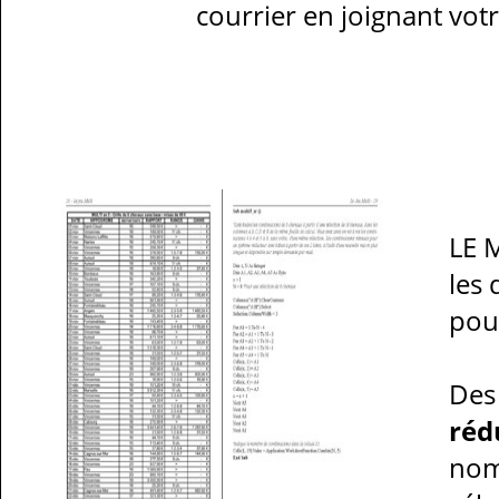
courrier en joignant vot
LE 
les 
pou
Des 
réd
nomb