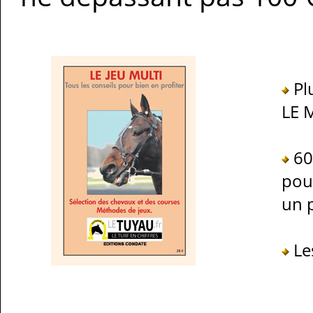
Plu
LE 
60 
pouv
un 
Les