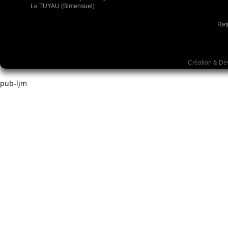
Le TUYAU (Bimensuel)
Ret
Création & D
pub-ljm